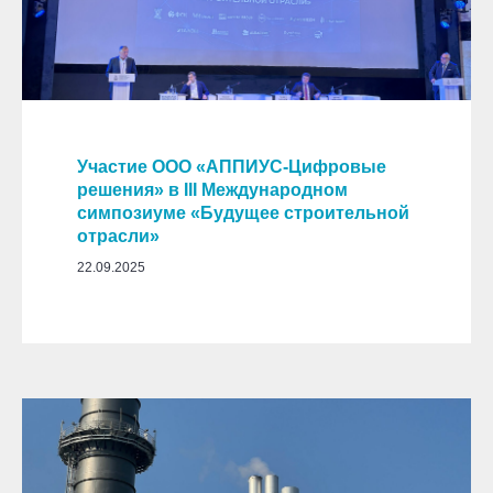
Участие ООО
«
АППИУС-Цифровые
решения
»
в III Международном
симпозиуме
«
Будущее строительной
отрасли
»
22.09.2025