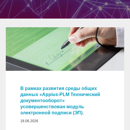
В рамках развития среды общих
данных «Appius-PLM Технический
документооборот»
усовершенствован модуль
электронной подписи (ЭП).
18.06.2026